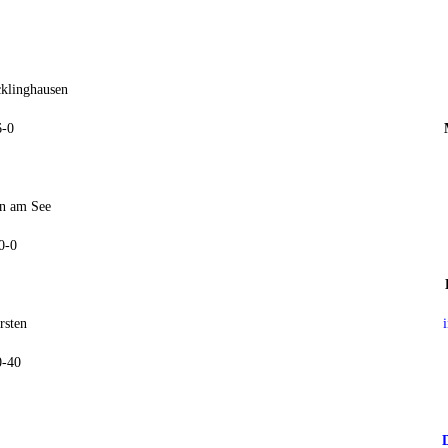
cklinghausen
6-0
rn am See
0-0
rsten
0-40